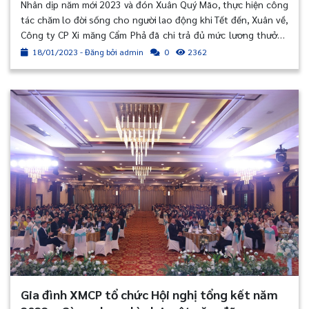
Nhân dịp năm mới 2023 và đón Xuân Quý Mão, thực hiện công
tác chăm lo đời sống cho người lao động khi Tết đến, Xuân về,
Công ty CP Xi măng Cẩm Phả đã chi trả đủ mức lương thưởng
Tết cho người lao động, đồng thời triển khai nhiều chương
18/01/2023 - Đăng bởi admin
2362
0
trình ý nghĩa hỗ trợ người lao động có một cái Tết yên ấm.
Gia đình XMCP tổ chức Hội nghị tổng kết năm