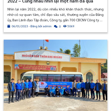
2022 – Cùng nhau nhìn lại một năm đã qua
Nhìn lại năm 2022, dù còn nhiều khó khăn thách thức, nhưng
nhờ có sự quan tâm, chỉ đạo sâu sát, thường xuyên của Đảng
ủy, Ban Lãnh đạo Tập đoàn, Công ty, gần 700 CBCNV Công ty CP
Xi măng Cẩm Phả đã phát huy tinh thần đoàn kết nội bộ, cố
06/01/2023 - Đăng bởi admin
5069
0
gắng nỗ lực thích ứng an toàn, linh hoạt kiểm soát hiệu quả
dịch bệnh Covid-19 và tiếp tục đổi mới sáng tạo trong sản
xuất, giúp đơn vị hoạt động ổn định, đảm bảo đời sống vật chất
và tinh thần của người lao động