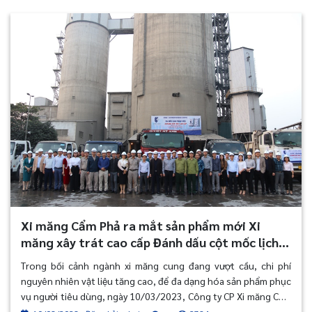
hợp cùng Công đoàn, Hội Phụ nữ Công ty CP Xi măng Cẩm Phả
đã tổ chức Lễ khai mạc Giải thể thao truyền thống Công ty lần
thứ 15 tại sân bóng Công ty.
Xi măng Cẩm Phả ra mắt sản phẩm mới Xi
măng xây trát cao cấp Đánh dấu cột mốc lịch
sử cho bước tiến Sản xuất xanh
Trong bối cảnh ngành xi măng cung đang vượt cầu, chi phí
nguyên nhiên vật liệu tăng cao, để đa dạng hóa sản phẩm phục
vụ người tiêu dùng, ngày 10/03/2023, Công ty CP Xi măng Cẩm
Phả tổ chức lễ ra mắt sản phẩm mới “Xi măng xây trát cao cấp”.