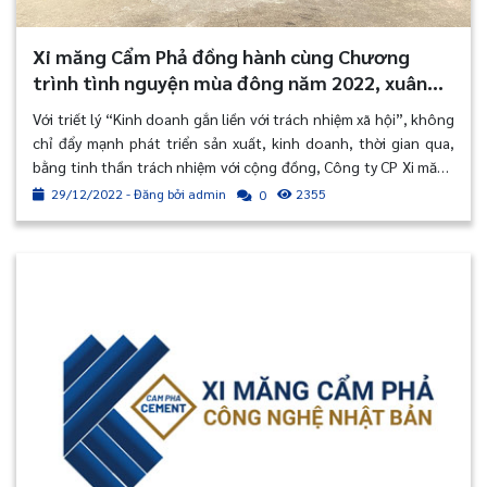
Xi măng Cẩm Phả đồng hành cùng Chương
trình tình nguyện mùa đông năm 2022, xuân
tình nguyện năm 2023
Với triết lý “Kinh doanh gắn liền với trách nhiệm xã hội”, không
chỉ đẩy mạnh phát triển sản xuất, kinh doanh, thời gian qua,
bằng tinh thần trách nhiệm với cộng đồng, Công ty CP Xi măng
Cẩm Phả đã có nhiều hoạt động hỗ trợ, đóng góp thiết thực
29/12/2022 - Đăng bởi admin
2355
0
vào công tác an sinh xã hội.