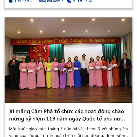
10/03/2023 - Đăng bởi admin
2784
0
Tham dự buổi lễ có sự tham gia của Đảng ủy, Ban Tổng Giám đốc
Công ty, TV Hội đồng quản trị, Ban Kiểm soát, Trưởng/phó các
đơn vị và Trưởng các Tổ chức quần chúng trong Công ty.
Xi măng Cẩm Phả tổ chức các hoạt động chào
mừng kỷ niệm 113 năm ngày Quốc tế phụ nữ
8/3
Một khúc giao mùa tháng 3 nữa lại về, tháng 3 với những âm
vang của sắc xuân tràn ngập trên mỗi nẻo đường, dòng sông,