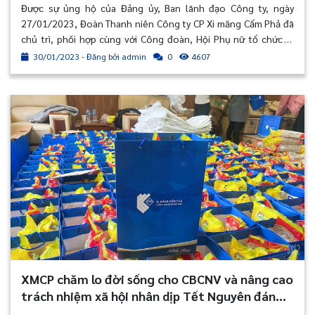
Mão năm 2023
Được sự ủng hộ của Đảng ủy, Ban lãnh đạo Công ty, ngày
27/01/2023, Đoàn Thanh niên Công ty CP Xi măng Cẩm Phả đã
chủ trì, phối hợp cùng với Công đoàn, Hội Phụ nữ tổ chức lễ
phát động “Tết trồng cây – Đời đời nhớ ơn Bác Hồ” xuân Quý
30/01/2023 - Đăng bởi admin
4607
0
Mão năm 2023 với khí thế sôi nổi, nhiệt tình.
XMCP chăm lo đời sống cho CBCNV và nâng cao
trách nhiệm xã hội nhân dịp Tết Nguyên đán
Quý Mão 2023