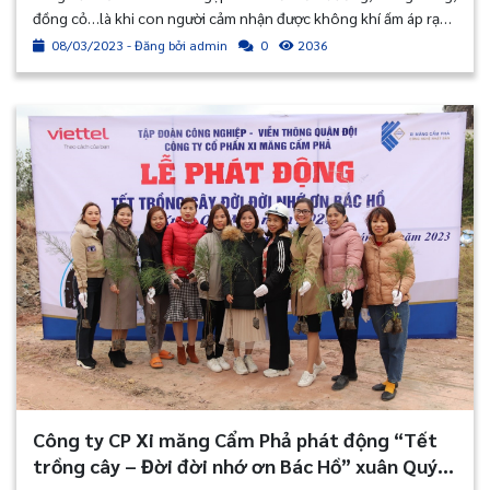
đồng cỏ…là khi con người cảm nhận được không khí ấm áp rạng
rỡ của đất trời. Cũng là thời điểm chúng ta hân hoan chào đón
08/03/2023 - Đăng bởi admin
2036
0
ngày lễ mùng 8 tháng 3, ngày lễ mà chúng ta có dịp ôn lại
truyền thống và vẻ đẹp của người phụ nữ, để từ đó chúng ta
càng thêm tự hào ngợi ca, tôn vinh họ.
Công ty CP Xi măng Cẩm Phả phát động “Tết
trồng cây – Đời đời nhớ ơn Bác Hồ” xuân Quý