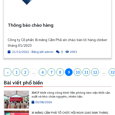
Thông báo chào hàng
Công ty Cổ phần Xi măng Cẩm Phả xin chào bán lô hàng clinker
tháng 01/2023
21/12/2022 - Đăng bởi admin
2053
0
‹
1
2
...
6
7
8
9
10
11
12
...
32
Bài viết phổ biến
XMCP khởi công công trình Văn phòng làm việc khối sản
xuất và kho chứa nguyên, nhiên liệu
03/08/2026
XI MĂNG CẨM PHẢ TỔ CHỨC HỘI NGHỊ GIAO BAN THÁNG