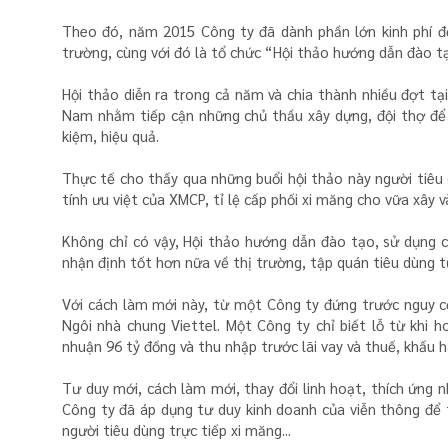
Theo đó, năm 2015 Công ty đã dành phần lớn kinh phí để
trường, cùng với đó là tổ chức “Hội thảo hướng dẫn đào tạ
Hội thảo diễn ra trong cả năm và chia thành nhiều đợt tạ
Nam nhằm tiếp cận những chủ thầu xây dựng, đội thợ để l
kiệm, hiệu quả.
Thực tế cho thấy qua những buổi hội thảo này người tiêu d
tính ưu việt của XMCP, tỉ lệ cấp phối xi măng cho vữa xây v
Không chỉ có vậy, Hội thảo hướng dẫn đào tạo, sử dụng 
nhận định tốt hơn nữa về thị trường, tập quán tiêu dùng t
Với cách làm mới này, từ một Công ty đứng trước nguy cơ
Ngôi nhà chung Viettel. Một Công ty chỉ biết lỗ từ khi 
nhuận 96 tỷ đồng và thu nhập trước lãi vay và thuế, khấu 
Tư duy mới, cách làm mới, thay đổi linh hoạt, thích ứng
Công ty đã áp dụng tư duy kinh doanh của viễn thông để 
người tiêu dùng trực tiếp xi măng...