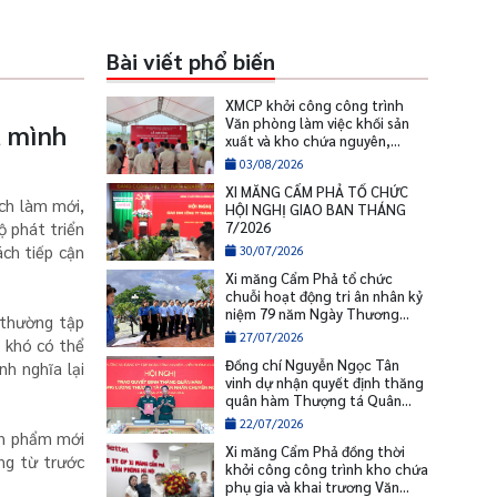
Bài viết phổ biến
XMCP khởi công công trình
Văn phòng làm việc khối sản
a mình
xuất và kho chứa nguyên,
nhiên liệu
03/08/2026
XI MĂNG CẨM PHẢ TỔ CHỨC
ách làm mới,
HỘI NGHỊ GIAO BAN THÁNG
ộ phát triển
7/2026
ch tiếp cận
30/07/2026
Xi măng Cẩm Phả tổ chức
chuỗi hoạt động tri ân nhân kỷ
niệm 79 năm Ngày Thương
 thường tập
binh - Liệt sĩ
27/07/2026
ì khó có thể
Đồng chí Nguyễn Ngọc Tân
nh nghĩa lại
vinh dự nhận quyết định thăng
quân hàm Thượng tá Quân
nhân chuyên nghiệp
22/07/2026
ản phẩm mới
Xi măng Cẩm Phả đồng thời
ăng từ trước
khởi công công trình kho chứa
phụ gia và khai trương Văn