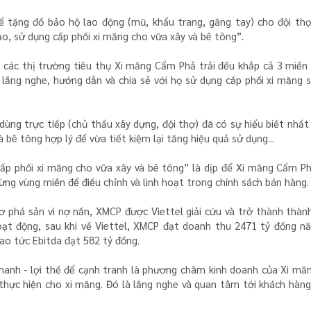
 tặng đồ bảo hộ lao động (mũ, khẩu trang, găng tay) cho đội thợ 
o, sử dụng cấp phối xi măng cho vữa xây và bê tông”.
i các thị trường tiêu thụ Xi măng Cẩm Phả trải đều khắp cả 3 miền
ắng nghe, hướng dẫn và chia sẻ với họ sử dụng cấp phối xi măng s
ùng trực tiếp (chủ thầu xây dựng, đội thợ) đã có sự hiểu biết nhất
à bê tông hợp lý để vừa tiết kiệm lại tăng hiệu quả sử dụng...
cấp phối xi măng cho vữa xây và bê tông” là dịp để Xi măng Cẩm P
ừng vùng miền để điều chỉnh và linh hoạt trong chính sách bán hàng.
 phá sản vì nợ nần, XMCP được Viettel giải cứu và trở thành thành
hoạt động, sau khi về Viettel, XMCP đạt doanh thu 2471 tỷ đồng nă
hao tức Ebitda đạt 582 tỷ đồng.
 nhanh - lợi thế để cạnh tranh là phương châm kinh doanh của Xi m
thực hiện cho xi măng. Đó là lắng nghe và quan tâm tới khách hàng