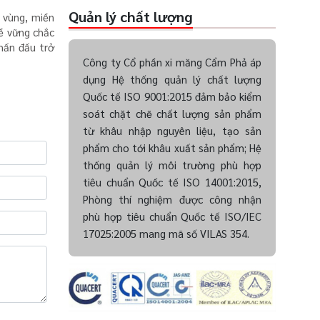
Quản lý chất lượng
 vùng, miền
đề vững chắc
hấn đấu trở
Công ty Cổ phần xi măng Cẩm Phả áp
dụng Hệ thống quản lý chất lượng
Quốc tế ISO 9001:2015 đảm bảo kiểm
soát chặt chẽ chất lượng sản phẩm
từ khâu nhập nguyên liệu, tạo sản
phẩm cho tới khâu xuất sản phẩm; Hệ
thống quản lý môi trường phù hợp
tiêu chuẩn Quốc tế ISO 14001:2015,
Phòng thí nghiệm được công nhận
phù hợp tiêu chuẩn Quốc tế ISO/IEC
17025:2005 mang mã số VILAS 354.