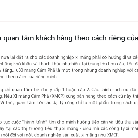
 quan tâm khách hàng theo cách riêng củ
 nữa lại đặt ra cho các doanh nghiệp xi măng phải có hướng đi và c
những khó khăn và thách thức như hiện tại (cung lớn hơn cầu, tốc đ
hạ tầng…). Xi măng Cẩm Phả là một trong những doanh nghiệp với cá
ng theo cách của riêng mình.
 chỉ quan tâm tới đại lý cấp 1 hoặc cấp 2. Các chính sách ưu đãi
àng. Nếu Xi măng Cẩm Phả (XMCP) cũng bán hàng theo cách cũ này th
 Vì thế, quan tâm tới các đại lý cũng chỉ là một phần trong cách đị
p tục cuộc “hành trình” tìm cho mình hướng tiếp cận và tiêu thụ s
ây tại các thị trường tiêu thụ xi măng - điều mà các công ty xi m
m mới đối với một doanh nghiệp sản xuất xi măng như XMCP.