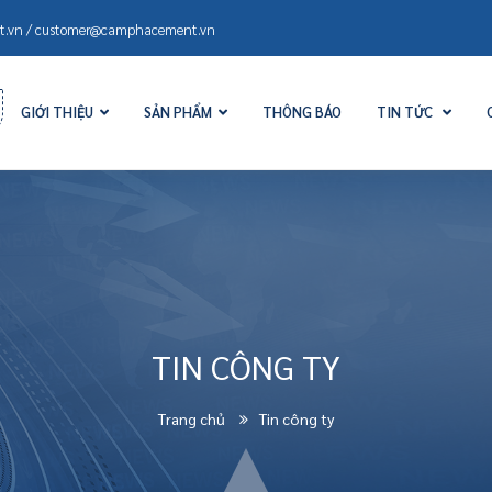
.vn / customer@camphacement.vn
GIỚI THIỆU
SẢN PHẨM
THÔNG BÁO
TIN TỨC
TIN CÔNG TY
Trang chủ
Tin công ty