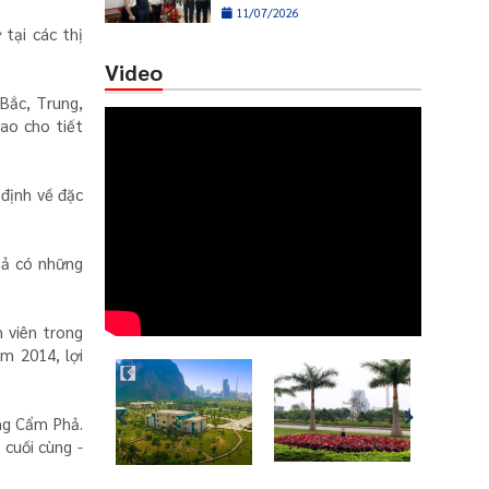
phòng Hà Nội
11/07/2026
tại các thị
Video
 Bắc, Trung,
ao cho tiết
 định về đặc
hả có những
 viên trong
m 2014, lợi
ăng Cẩm Phả.
 cuối cùng -