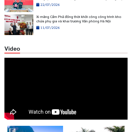
22/07/2026
Xi măng Cẩm Phả đồng thời khởi công công trình kho
chứa phụ gia và khai trương Văn phòng Hà Nội
11/07/2026
Video