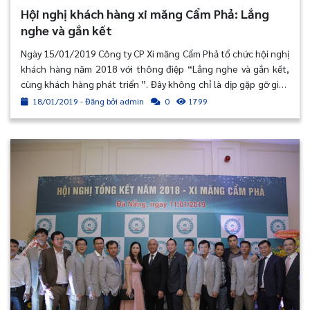
Hội nghị khách hàng xi măng Cẩm Phả: Lắng
nghe và gắn kết
Ngày 15/01/2019 Công ty CP Xi măng Cẩm Phả tổ chức hội nghị
khách hàng năm 2018 với thông điệp “Lắng nghe và gắn kết,
cùng khách hàng phát triển ”. Đây không chỉ là dịp gặp gỡ giữa
khách hàng và Công ty Cổ phần Xi măng Cẩm Phả, tri ân sự phối
18/01/2019 - Đăng bởi admin
1799
0
hợp, hỗ trợ của họ đồng thời lắng nghe những ý kiến đóng góp
mà còn là dịp để khách hàng nắm bắt được lộ trình phát triển
của Xi măng Cẩm Phả cùng với công ty hợp tác và phát triển
bền vững.