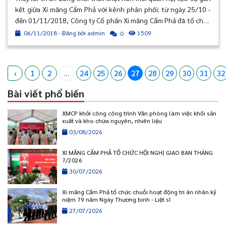
kết giữa Xi măng Cẩm Phả với kênh phân phối; từ ngày 25/10 -
đến 01/11/2018, Công ty Cổ phần Xi măng Cẩm Phả đã tổ chức
cho 40 khách hàng là nhà phân phối tại 2 khu vực phía Bắc và
06/11/2018 - Đăng bởi admin
1509
0
Nam đi tham quan du lịch tại Liên bang Nga.
‹
1
2
...
24
25
26
27
28
29
30
31
32
Bài viết phổ biến
XMCP khởi công công trình Văn phòng làm việc khối sản
xuất và kho chứa nguyên, nhiên liệu
03/08/2026
XI MĂNG CẨM PHẢ TỔ CHỨC HỘI NGHỊ GIAO BAN THÁNG
7/2026
30/07/2026
Xi măng Cẩm Phả tổ chức chuỗi hoạt động tri ân nhân kỷ
niệm 79 năm Ngày Thương binh - Liệt sĩ
27/07/2026