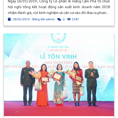
Ngày 16/01/2019, Công ty Cổ phần Xi măng Cẩm Phả tổ chức
hội nghị tổng kết hoạt động sản xuất kinh doanh năm 2018
nhằm đánh giá, rút kinh nghiệm và căn cứ vào đó đưa ra phương
hướng hoạt động năm 2019.
18/01/2019 - Đăng bởi admin
1547
0