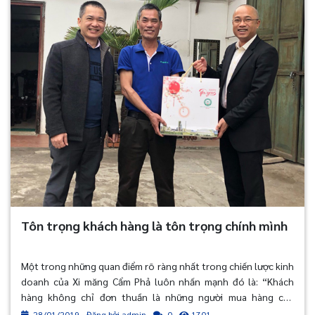
Tôn trọng khách hàng là tôn trọng chính mình
Một trong những quan điểm rõ ràng nhất trong chiến lược kinh
doanh của Xi măng Cẩm Phả luôn nhấn mạnh đó là: “Khách
hàng không chỉ đơn thuần là những người mua hàng của
doanh nghiệp, mà rộng hơn, khách hàng còn là những người
28/01/2019 - Đăng bởi admin
1701
0