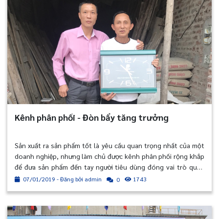
Kênh phân phối - Đòn bẩy tăng trưởng
Sản xuất ra sản phẩm tốt là yêu cầu quan trọng nhất của một
doanh nghiệp, nhưng làm chủ được kênh phân phối rộng khắp
để đưa sản phẩm đến tay người tiêu dùng đóng vai trò quan
trọng không kém. Thậm chí, đây có thể là át chủ bài trong cạnh
07/01/2019 - Đăng bởi admin
1743
0
tranh với các đối thủ trong nước và nước ngoài.