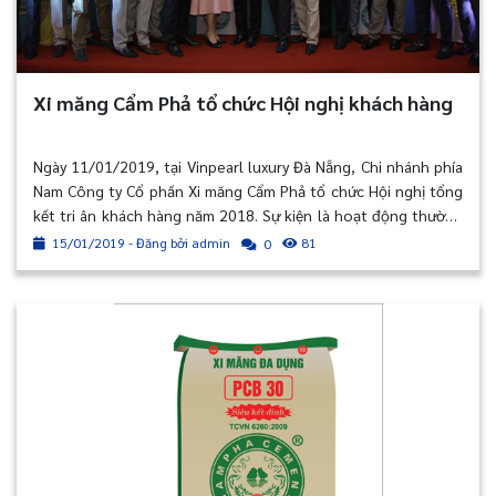
Xi măng Cẩm Phả tổ chức Hội nghị khách hàng
Ngày 11/01/2019, tại Vinpearl luxury Đà Nẵng, Chi nhánh phía
Nam Công ty Cổ phần Xi măng Cẩm Phả tổ chức Hội nghị tổng
kết tri ân khách hàng năm 2018. Sự kiện là hoạt động thường
niên của công ty nhằm tri ân các Nhà phân phối đã hợp tác
15/01/2019 - Đăng bởi admin
81
0
trong suốt thời gian qua.