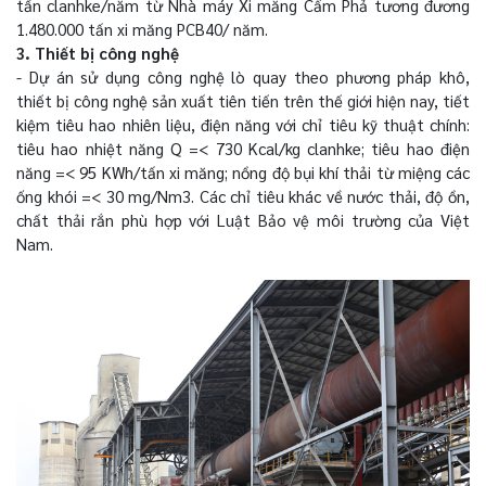
tấn clanhke/năm từ Nhà máy Xi măng Cẩm Phả tương đương
1.480.000 tấn xi măng PCB40/ năm.
3. Thiết bị công nghệ
- Dự án sử dụng công nghệ lò quay theo phương pháp khô,
thiết bị công nghệ sản xuất tiên tiến trên thế giới hiện nay, tiết
kiệm tiêu hao nhiên liệu, điện năng với chỉ tiêu kỹ thuật chính:
tiêu hao nhiệt năng Q =< 730 Kcal/kg clanhke; tiêu hao điện
năng =< 95 KWh/tấn xi măng; nồng độ bụi khí thải từ miệng các
ống khói =< 30 mg/Nm3. Các chỉ tiêu khác về nước thải, độ ồn,
chất thải rắn phù hợp với Luật Bảo vệ môi trường của Việt
Nam.