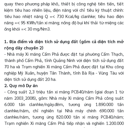
quay theo phương pháp khô, thiết bị công nghệ tiên tiến, tiết
kiệm tiêu hao nhiên liệu, điện năng với chỉ tiêu kỹ thuật chính:
tiêu hao nhiệt năng Q =< 730 Kcal/kg clanhke; tiêu hao điện
năng =< 95 KWh/tấn xi măng; nồng độ bụi khí thải từ miệng các
ống khói =< 30 mg/Nm3.
1. Địa điểm và diện tích sử dụng đất (gồm cả diện tích mở
rộng dây chuyền 2)
- Nhà máy Xi măng Cẩm Phả được đặt tại phường Cẩm Thạch,
thành phố Cẩm Phả, tỉnh Quảng Ninh với diện tích sử dụng đất
70 ha và Trạm nghiền Xi măng Cẩm Phả được đặt tại Khu công
nghiệp Mỹ Xuân, huyện Tân Thành, tỉnh Bà Rịa - Vũng Tàu với
diện tích sử dụng đất 20 ha.
2. Quy mô Dự án
- Công suất 2,3 triệu tấn xi măng PCB40/năm (giai đoạn 1 từ
năm 2003¸2008), gồm: Nhà máy Xi măng Cẩm Phả công suất
6.000 tấn clanhke/ngày.đêm, tương ứng 1.890.000 tấn
clanhke/năm, chỉ nghiền tại Nhà máy chính 690.000 tấn
clanhke/năm, tương ứng 820.000 tấn xi măng PCB40/năm;
Trạm nghiền Xi măng Cẩm Phả tiếp nhận và nghiền 1.200.000