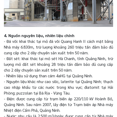
4. Nguồn nguyên liệu, nhiên liệu chính
- Đá vôi: khai thác tại mỏ đá vôi Quang Hanh II cách mặt bằng
Nhà máy 6.830m, trữ lượng khoảng 260 triệu tấn đảm bảo đủ
cung cấp cho 2 dây chuyền sản xuất trên 50 năm.
- Đất sét: khai thác tại mỏ sét Hà Chanh, tỉnh Quảng Ninh, trữ
lượng mỏ đất sét khoảng 28 triệu tấn đảm bảo đủ cung cấp
cho 2 dây chuyền sản xuất trên 50 năm.
- Nhiên liệu sử dụng than cám 4aHG tại Quảng Ninh.
- Nguyên liệu khác như cao silic, laterite tại Quảng Ninh; thạch
cao nhập khẩu từ các nước trong khu vực; điatomit tại Hải
Phòng; puzzolan tại Bà Rịa - Vũng Tàu.
- Điện: được cung cấp từ trạm biến áp 220/110 kV Hoành Bồ,
Quảng Ninh. Sau năm 2007, lấy điện từ Trạm biến áp Nhà máy
Nhiệt điện Cẩm Phả, Quảng Ninh.
- Nước: nhu cầu là 2.500 m3/ngày được cung cấp từ Nhà máy