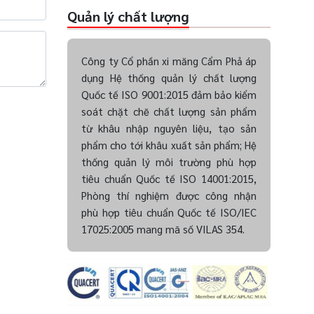
Quản lý chất lượng
Công ty Cổ phần xi măng Cẩm Phả áp
dụng Hệ thống quản lý chất lượng
Quốc tế ISO 9001:2015 đảm bảo kiểm
soát chặt chẽ chất lượng sản phẩm
từ khâu nhập nguyên liệu, tạo sản
phẩm cho tới khâu xuất sản phẩm; Hệ
thống quản lý môi trường phù hợp
tiêu chuẩn Quốc tế ISO 14001:2015,
Phòng thí nghiệm được công nhận
phù hợp tiêu chuẩn Quốc tế ISO/IEC
17025:2005 mang mã số VILAS 354.