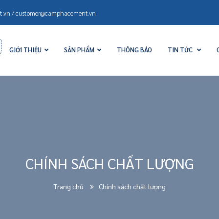
.vn / customer@camphacement.vn
GIỚI THIỆU
SẢN PHẨM
THÔNG BÁO
TIN TỨC
CHÍNH SÁCH CHẤT LƯỢNG
Trang chủ
Chính sách chất lượng