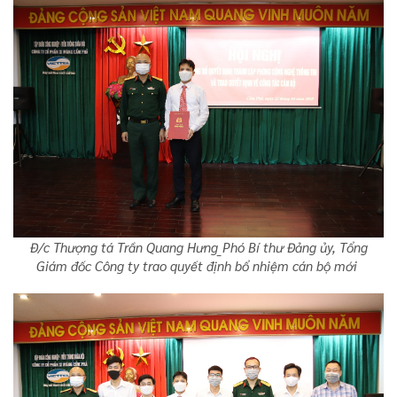
Đ/c Thượng tá Trần Quang Hưng_Phó Bí thư Đảng ủy, Tổng
Giám đốc Công ty trao quyết định bổ nhiệm cán bộ mới