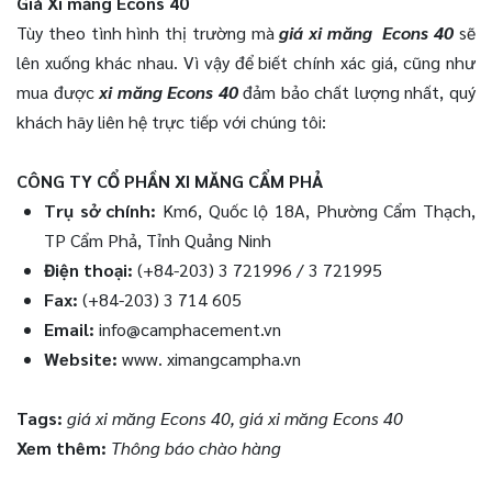
Giá Xi măng Econs 40
Tùy theo tình hình thị trường mà
giá xi măng
Econs 40
sẽ
lên xuống khác nhau. Vì vậy để biết chính xác giá, cũng như
mua được
xi măng Econs 40
đảm bảo chất lượng nhất, quý
khách hãy liên hệ trực tiếp với chúng tôi:
CÔNG TY CỔ PHẦN XI MĂNG CẨM PHẢ
Trụ sở chính:
Km6, Quốc lộ 18A, Phường Cẩm Thạch,
TP Cẩm Phả, Tỉnh Quảng Ninh
Điện thoại:
(+84-203) 3 721996 / 3 721995
Fax:
(+84-203) 3 714 605
Email:
info@camphacement.vn
Website:
www. ximangcampha.vn
Tags:
giá xi măng
Econs 40,
giá xi măng
Econs 40
Xem thêm:
Thông báo chào hàng