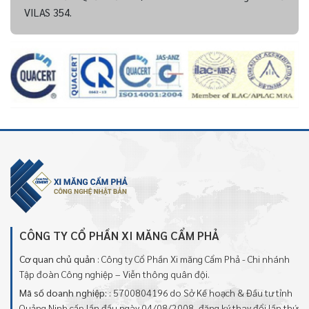
VILAS 354.
CÔNG TY CỔ PHẦN XI MĂNG CẨM PHẢ
Cơ quan chủ quản
: Công ty Cổ Phần Xi măng Cẩm Phả - Chi nhánh
Tập đoàn Công nghiệp – Viễn thông quân đội.
Mã số doanh nghiệp:
: 5700804196 do Sở Kế hoạch & Đầu tư tỉnh
Quảng Ninh cấp lần đầu ngày 04/08/2008, đăng ký thay đổi lần thứ