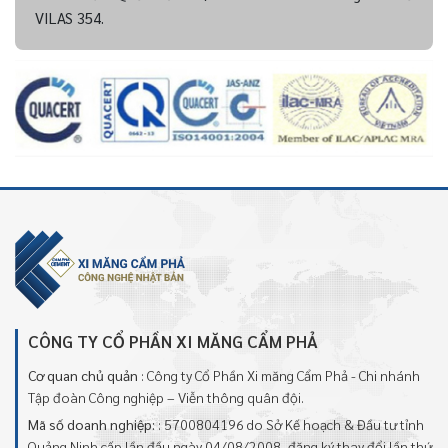
VILAS 354.
CÔNG TY CỔ PHẦN XI MĂNG CẨM PHẢ
Cơ quan chủ quản
: Công ty Cổ Phần Xi măng Cẩm Phả - Chi nhánh
Tập đoàn Công nghiệp – Viễn thông quân đội.
Mã số doanh nghiệp:
: 5700804196 do Sở Kế hoạch & Đầu tư tỉnh
Quảng Ninh cấp lần đầu ngày 04/08/2008, đăng ký thay đổi lần thứ