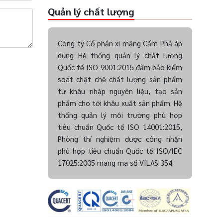
Quản lý chất lượng
Công ty Cổ phần xi măng Cẩm Phả áp
dụng Hệ thống quản lý chất lượng
Quốc tế ISO 9001:2015 đảm bảo kiểm
soát chặt chẽ chất lượng sản phẩm
từ khâu nhập nguyên liệu, tạo sản
phẩm cho tới khâu xuất sản phẩm; Hệ
thống quản lý môi trường phù hợp
tiêu chuẩn Quốc tế ISO 14001:2015,
Phòng thí nghiệm được công nhận
phù hợp tiêu chuẩn Quốc tế ISO/IEC
17025:2005 mang mã số VILAS 354.