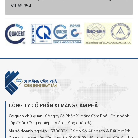
VILAS 354.
CÔNG TY CỔ PHẦN XI MĂNG CẨM PHẢ
Cơ quan chủ quản
: Công ty Cổ Phần Xi măng Cẩm Phả - Chi nhánh
Tập đoàn Công nghiệp – Viễn thông quân đội.
Mã số doanh nghiệp:
: 5700804196 do Sở Kế hoạch & Đầu tư tỉnh
Quảng Ninh cấp lần đầu ngày 04/08/2008, đăng ký thay đổi lần thứ