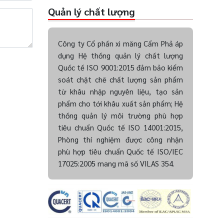
Quản lý chất lượng
Công ty Cổ phần xi măng Cẩm Phả áp
dụng Hệ thống quản lý chất lượng
Quốc tế ISO 9001:2015 đảm bảo kiểm
soát chặt chẽ chất lượng sản phẩm
từ khâu nhập nguyên liệu, tạo sản
phẩm cho tới khâu xuất sản phẩm; Hệ
thống quản lý môi trường phù hợp
tiêu chuẩn Quốc tế ISO 14001:2015,
Phòng thí nghiệm được công nhận
phù hợp tiêu chuẩn Quốc tế ISO/IEC
17025:2005 mang mã số VILAS 354.