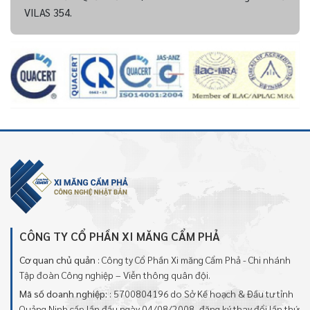
VILAS 354.
CÔNG TY CỔ PHẦN XI MĂNG CẨM PHẢ
Cơ quan chủ quản
: Công ty Cổ Phần Xi măng Cẩm Phả - Chi nhánh
Tập đoàn Công nghiệp – Viễn thông quân đội.
Mã số doanh nghiệp:
: 5700804196 do Sở Kế hoạch & Đầu tư tỉnh
Quảng Ninh cấp lần đầu ngày 04/08/2008, đăng ký thay đổi lần thứ