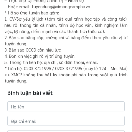
– Trực tiếp tại Phòng Chính trị – Nhân sự
– Hoặc email: tuyendung@ximangcampha.vn
* Hồ sơ ứng tuyển bao gồm:
1. CV/Sơ yếu lý lịch (tóm tắt quá trình học tập và công tác):
nêu rõ thông tin cá nhân, trình độ học vấn, kinh nghiệm làm
việc, kỹ năng, điểm mạnh và các thành tích (nếu có).
2. Bản sao bằng cấp, chứng chỉ và bảng điểm theo yêu cầu vị trí
tuyển dụng.
3. Bản sao CCCD còn hiệu lực.
4. Đơn xin việc ghi rõ vị trí ứng tuyển.
5. Thông tin liên hệ: địa chỉ, số điện thoại, email.
* Liên hệ: 0203 3721996 / 0203 3721995 (máy lẻ 124 – Mrs. Mai)
<> XMCP không thu bất kỳ khoản phí nào trong suốt quá trình
tuyển dụng.
Bình luận bài viết