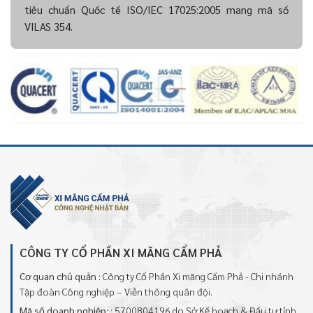
tiêu chuẩn Quốc tế ISO/IEC 17025:2005 mang mã số
VILAS 354.
CÔNG TY CỔ PHẦN XI MĂNG CẨM PHẢ
Cơ quan chủ quản
: Công ty Cổ Phần Xi măng Cẩm Phả - Chi nhánh
Tập đoàn Công nghiệp – Viễn thông quân đội.
Mã số doanh nghiệp:
: 5700804196 do Sở Kế hoạch & Đầu tư tỉnh