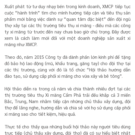
Xuất phát từ tư duy nhạy bén trong kinh doanh, XMCP tiếp tục
cuộc “hành trình” tìm cho mình hướng tiếp cận và tiêu thụ sản
phẩm mới bằng việc dành sự “quan tâm đặc biệt” đến đội ngũ
thợ xây tại các thị trường tiêu thụ xi măng - điều mà các công
ty xi măng từ trước đến nay chưa bao giờ chú trọng. Đây được
xem là cách làm mới đối với một doanh nghiệp sản xuất xi
măng như XMCP.
Theo đó, năm 2015 Công ty đã dành phần lớn kinh phí để tặng
đồ bảo hộ lao động (mũ, khẩu trang, găng tay) cho đội thợ tại
các thị trường, cùng với đó là tổ chức “Hội thảo hướng dẫn
đào tạo, sử dụng cấp phối xi măng cho vữa xây và bê tông”.
Hội thảo diễn ra trong cả năm và chia thành nhiều đợt tại các
thị trường tiêu thụ Xi măng Cẩm Phả trải đều khắp cả 3 miền
Bắc, Trung, Nam nhằm tiếp cận những chủ thầu xây dựng, đội
thợ để lắng nghe, hướng dẫn và chia sẻ với họ sử dụng cấp phối
xi măng sao cho tiết kiệm, hiệu quả.
Thực tế cho thấy qua những buổi hội thảo này người tiêu dùng
trực tiếp (chủ thầu xây dựng, đội thợ) đã có sự hiểu biết nhất