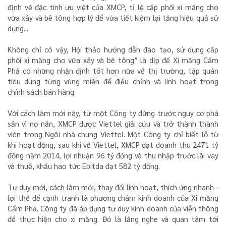
định về đặc tính ưu việt của XMCP, tỉ lệ cấp phối xi măng cho
vữa xây và bê tông hợp lý để vừa tiết kiệm lại tăng hiệu quả sử
dụng...
Không chỉ có vậy, Hội thảo hướng dẫn đào tạo, sử dụng cấp
phối xi măng cho vữa xây và bê tông” là dịp để Xi măng Cẩm
Phả có những nhận định tốt hơn nữa về thị trường, tập quán
tiêu dùng từng vùng miền để điều chỉnh và linh hoạt trong
chính sách bán hàng.
Với cách làm mới này, từ một Công ty đứng trước nguy cơ phá
sản vì nợ nần, XMCP được Viettel giải cứu và trở thành thành
viên trong Ngôi nhà chung Viettel. Một Công ty chỉ biết lỗ từ
khi hoạt động, sau khi về Viettel, XMCP đạt doanh thu 2471 tỷ
đồng năm 2014, lợi nhuận 96 tỷ đồng và thu nhập trước lãi vay
và thuế, khấu hao tức Ebitda đạt 582 tỷ đồng.
Tư duy mới, cách làm mới, thay đổi linh hoạt, thích ứng nhanh -
lợi thế để cạnh tranh là phương châm kinh doanh của Xi măng
Cẩm Phả. Công ty đã áp dụng tư duy kinh doanh của viễn thông
để thực hiện cho xi măng. Đó là lắng nghe và quan tâm tới