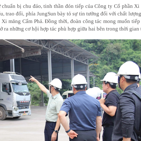
ự chuẩn bị chu đáo, tinh thần đón tiếp của Công ty Cổ phần 
u, trao đổi, phía JungSun bày tỏ sự tin tưởng đối với chất lượn
ủa Xi măng Cẩm Phả. Đồng thời, đoàn công tác mong muốn tiếp 
ở ra những cơ hội hợp tác phù hợp giữa hai bên trong thời gian t