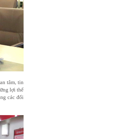
n tâm, tin
ững lợi thế
ùng các đối