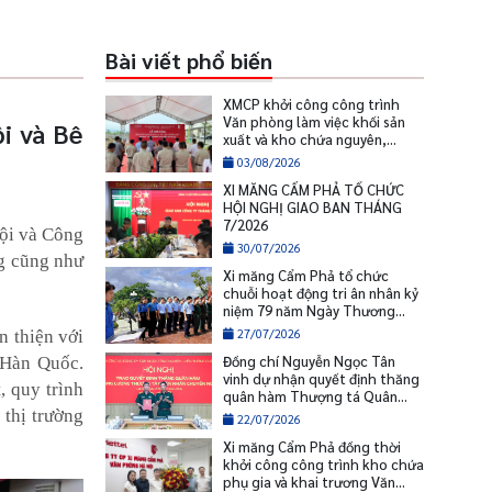
Bài viết phổ biến
XMCP khởi công công trình
Văn phòng làm việc khối sản
i và Bê
xuất và kho chứa nguyên,
nhiên liệu
03/08/2026
XI MĂNG CẨM PHẢ TỔ CHỨC
HỘI NGHỊ GIAO BAN THÁNG
7/2026
Nội và Công
30/07/2026
ng cũng như
Xi măng Cẩm Phả tổ chức
chuỗi hoạt động tri ân nhân kỷ
niệm 79 năm Ngày Thương
binh - Liệt sĩ
27/07/2026
n thiện với
Đồng chí Nguyễn Ngọc Tân
 Hàn Quốc.
vinh dự nhận quyết định thăng
, quy trình
quân hàm Thượng tá Quân
nhân chuyên nghiệp
thị trường
22/07/2026
Xi măng Cẩm Phả đồng thời
khởi công công trình kho chứa
phụ gia và khai trương Văn