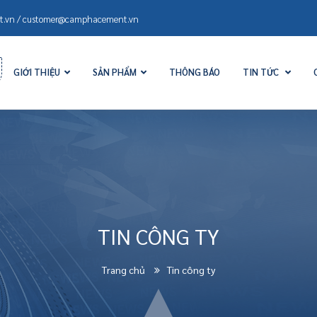
.vn / customer@camphacement.vn
GIỚI THIỆU
SẢN PHẨM
THÔNG BÁO
TIN TỨC
TIN CÔNG TY
Trang chủ
Tin công ty