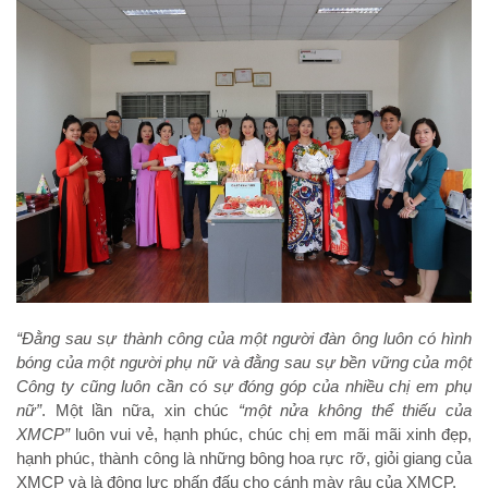
“Đằng sau sự thành công của một người đàn ông luôn có hình
bóng của một người phụ nữ và đằng sau sự bền vững của một
Công ty cũng luôn cần có sự đóng góp của nhiều chị em phụ
nữ”
. Một lần nữa, xin chúc
“một nửa không thể thiếu của
XMCP”
luôn vui vẻ, hạnh phúc, chúc chị em mãi mãi xinh đẹp,
hạnh phúc, thành công là những bông hoa rực rỡ, giỏi giang của
XMCP và là động lực phấn đấu cho cánh mày râu của XMCP.