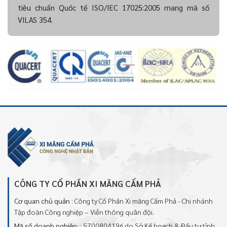
tiêu chuẩn Quốc tế ISO/IEC 17025:2005 mang mã số
VILAS 354.
CÔNG TY CỔ PHẦN XI MĂNG CẨM PHẢ
Cơ quan chủ quản
: Công ty Cổ Phần Xi măng Cẩm Phả - Chi nhánh
Tập đoàn Công nghiệp – Viễn thông quân đội.
Mã số doanh nghiệp:
: 5700804196 do Sở Kế hoạch & Đầu tư tỉnh