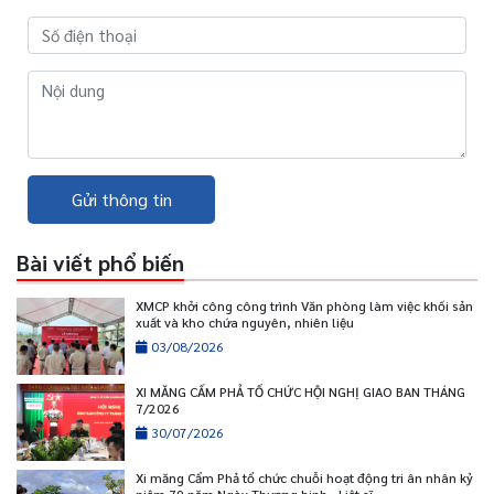
Gửi thông tin
Bài viết phổ biến
XMCP khởi công công trình Văn phòng làm việc khối sản
xuất và kho chứa nguyên, nhiên liệu
03/08/2026
XI MĂNG CẨM PHẢ TỔ CHỨC HỘI NGHỊ GIAO BAN THÁNG
7/2026
30/07/2026
Xi măng Cẩm Phả tổ chức chuỗi hoạt động tri ân nhân kỷ
niệm 79 năm Ngày Thương binh - Liệt sĩ