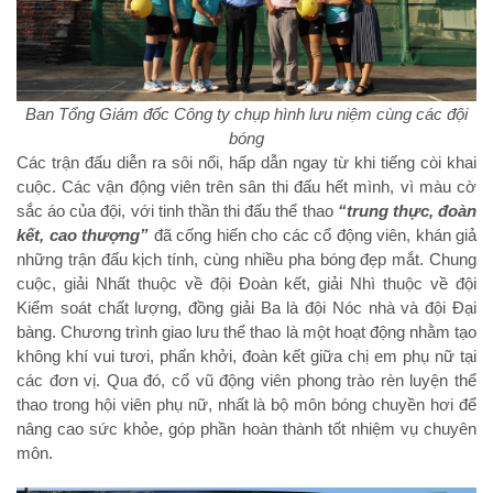
Ban Tổng Giám đốc Công ty chụp hình lưu niệm cùng các đội
bóng
Các trận đấu diễn ra sôi nổi, hấp dẫn ngay từ khi tiếng còi khai
cuộc. Các vận động viên trên sân thi đấu hết mình, vì màu cờ
sắc áo của đội, với tinh thần thi đấu thể thao
“trung thực, đoàn
kết, cao thượng”
đã cống hiến cho các cổ động viên, khán giả
những trận đấu kịch tính, cùng nhiều pha bóng đẹp mắt. Chung
cuộc, giải Nhất thuộc về đội Đoàn kết, giải Nhì thuộc về đội
Kiểm soát chất lượng, đồng giải Ba là đội Nóc nhà và đội Đại
bàng. Chương trình giao lưu thể thao là một hoạt động nhằm tạo
không khí vui tươi, phấn khởi, đoàn kết giữa chị em phụ nữ tại
các đơn vị. Qua đó, cổ vũ động viên phong trào rèn luyện thể
thao trong hội viên phụ nữ, nhất là bộ môn bóng chuyền hơi để
nâng cao sức khỏe, góp phần hoàn thành tốt nhiệm vụ chuyên
môn.