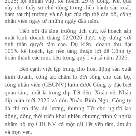
2025; lợi nhuận vượt kế hoạch 29 tỷ đồng. Kết quả
này cho thấy sự chủ động trong điều hành sản xuất,
bám sát thị trường và nỗ lực của tập thể cán bộ, công
nhân viên ngay từ những ngày đầu năm.
Tiếp nối đà tăng trưởng tích cực, kế hoạch sản
xuất kinh doanh tháng 02/2026 được xây dựng với
tinh thần quyết tâm cao. Dự kiến, doanh thu đạt
109% kế hoạch, tạo nền tảng thuận lợi để Công ty
hoàn thành các mục tiêu trong quý I và cả năm 2026.
Bên cạnh việc tập trung cho hoạt động sản xuất
kinh doanh, công tác chăm lo đời sống cho cán bộ,
công nhân viên (CBCNV) luôn được Công ty đặc biệt
quan tâm, nhất là trong dịp Tết đến, Xuân về. Nhân
dịp năm mới 2026 và đón Xuân Bính Ngọ, Công ty
đã chi trả đầy đủ lương, thưởng Tết cho người lao
động, đồng thời triển khai nhiều chương trình ý nghĩa
nhằm hỗ trợ CBCNV có một cái Tết yên tâm, ấm áp
và trọn vẹn.